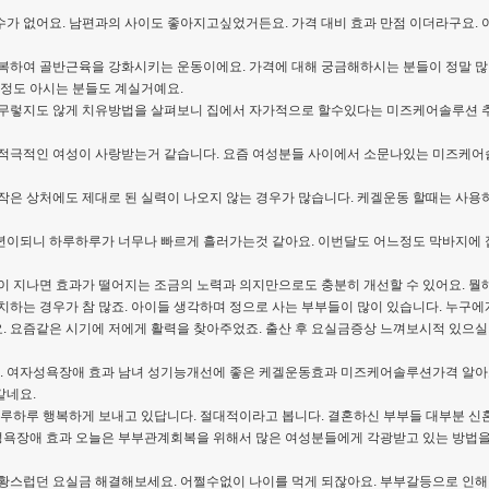
수가 없어요. 남편과의 사이도 좋아지고싶었거든요. 가격 대비 효과 만점 이더라구요
복하여 골반근육을 강화시키는 운동이에요. 가격에 대해 궁금해하시는 분들이 정말 많
느정도 아시는 분들도 계실거예요.
아무렇지도 않게 치유방법을 살펴보니 집에서 자가적으로 할수있다는 미즈케어솔루션 추
 적극적인 여성이 사랑받는거 같습니다. 요즘 여성분들 사이에서 소문나있는 미즈케어
작은 상처에도 제대로 된 실력이 나오지 않는 경우가 많습니다. 케겔운동 할때는 사용하
년이되니 하루하루가 너무나 빠르게 흘러가는것 같아요. 이번달도 어느정도 막바지에 접
이 지나면 효과가 떨어지는 조금의 노력과 의지만으로도 충분히 개선할 수 있어요. 
치하는 경우가 참 많죠. 아이들 생각하며 정으로 사는 부부들이 많이 있습니다. 누구
. 요즘같은 시기에 저에게 활력을 찾아주었죠. 출산 후 요실금증상 느껴보시적 있으실
 여자성욕장애 효과 남녀 성기능개선에 좋은 케겔운동효과 미즈케어솔루션가격 알아보
같네요.
하루하루 행복하게 보내고 있답니다. 절대적이라고 봅니다. ​결혼하신 부부들 대부분 
욕장애 효과 오늘은 부부관계회복을 위해서 많은 여성분들에게 각광받고 있는 방법을
황스럽던 요실금 해결해보세요. 어쩔수없이 나이를 먹게 되잖아요. 부부갈등으로 인해 알